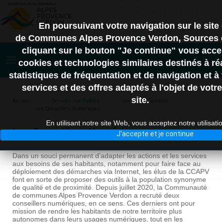
En poursuivant votre navigation sur le si
de Communes Alpes Provence Verdon, Sources 
cliquant sur le bouton "Je continue" vous acce
cookies et technologies similaires destinés à ré
statistiques de fréquentation et de navigation et 
services et des offres adaptés à l'objet de votre
site.
Accueil
Services aux Publics
Les France Services
Les Conseillers Numériques
En utilisant notre site Web, vous acceptez notre utilisati
Les Conseillers Numériques
J'accepte et je continue
Dans un souci permanent d’adapter les actions et les services
aux besoins de ses habitants, notamment pour faire face au
déploiement des démarches via Internet, les élus de la CCAPV
font en sorte de proposer des outils à la population synonyme
de qualité et de proximité. Depuis juillet 2020, la Communauté
de communes Alpes Provence Verdon a recruté deux
conseillers numériques, en ce sens. Ces derniers ont pour
mission de rendre les habitants de notre territoire plus
autonomes dans leurs usages numériques, tout en les