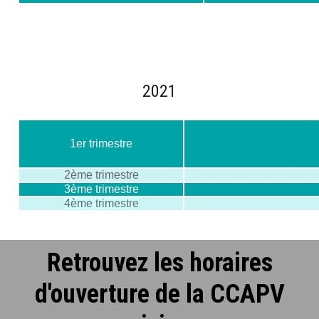
2021
Recuei
Recuei
1er trimestre
Recuei
Recuei
2ème trimestre
3ème trimestre
4ème trimestre
Retrouvez les horaires
d'ouverture de la CCAPV