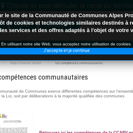
sur le site de la Communauté de Communes Alpes Pr
C.C. Vallée de l'Ubaye S
t de cookies et technologies similaires destinés à ré
s
En 1 clic
Téléchargements
s services et des offres adaptés à l'objet de votre vi
En utilisant notre site Web, vous acceptez notre utilisation de cookies.
itoire
Économie
Tourisme
Environnement
Developpement durable
J'accepte et je continue
Nord
Alpes Provence Verdon
Les compétences communautaires
compétences communautaires
ne-les-Bains
munauté de Communes exerce différentes compétences sur l'ensemble 
r la Loi, soit par déliberations à la majorité qualifiée des communes
Retrouvez ici les compétences de la CCAPV en 