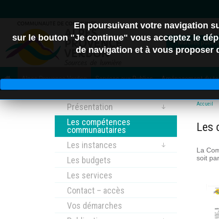
En poursuivant votre navigation 
sur le bouton "Je continue" vous acceptez le dépô
Marchés public
de navigation et à vous proposer de
04
Alpes Provence Verdon
Services aux Publics
Aménagement du terr
C.A. Provence-Alpes
Accueil
Présentation
Les compétences
Les 
communautaires
Dig
Les instances
La Com
soit pa
Les budgets
Les services
Contact – accès
Vos démarches