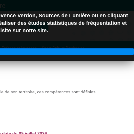
ovence Verdon, Sources de Lumière ou en cliquant
erre-Ponçon
aliser des études statistiques de fréquentation et
Go
site sur notre site.
Enfance et jeunesse
Sport Culture Patrimoine
C.C. Alpes d'Azur
de son territoire, ces compétences sont définies
06
date du 09 juillet 2026