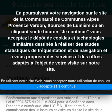
En poursuivant votre navigation sur le site
C.C. Vallée de l'Ubaye Serre-Ponçon
de la Communauté de Communes Alpes
04
Provence Verdon, Sources de Lumière ou en
Nord
C.A. Provence-Alpes
cliquant sur le bouton "Je continue" vous
C.C. Alpes d'Azur
Digne-les-Bains
acceptez le dépôt de cookies et technologies
06
similaires destinés à réaliser des études
statistiques de fréquentation et de navigation et
à vous proposer des services et des offres
10 km
adaptés à l'objet de votre visite sur notre
83
Accueil
Mentions Légales
site.
Mentions Légales
En utilisant notre site Web, vous acceptez notre utilisation de cookies.
J'accepte et je continue
La Communauté de Communes Alpes Provence Verdon,
Sources de Lumière
Conformément aux dispositions des Articles 6-III et 19 de la
Loi n°2004-575 du 21 juin 2004 pour la Confiance dans
l'économie numérique, dite L.C.E.N., il est porté à la
connaissance des utilisateurs et visiteurs du site Le site de la