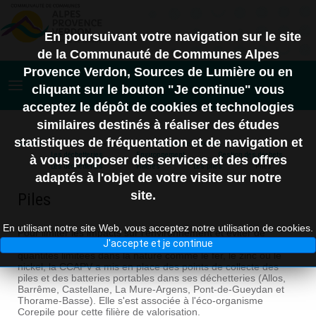
En poursuivant votre navigation sur le site
de la Communauté de Communes Alpes
Provence Verdon, Sources de Lumière ou en
cliquant sur le bouton "Je continue" vous
acceptez le dépôt de cookies et technologies
similaires destinés à réaliser des études
statistiques de fréquentation et de navigation et
Accueil
Environnement
Gestion des déchets
Les déchetteries
Environnement
Gestion des déchets
à vous proposer des services et des offres
Les déchetteries
Filières
Les piles
Piles
adaptés à l'objet de votre visite sur notre
site.
Piles
En utilisant notre site Web, vous acceptez notre utilisation de cookies.
Pour limiter les impacts sur l’environnement et éviter de
J'accepte et je continue
gaspiller des ressources naturelles rares et présentes en
quantités limitées dans la nature comme le fer, le zinc ou le
nickel, la CCAPV a mis en place des points de collecte des
piles et des batteries portables dans ses déchetteries (Allos,
Barrême, Castellane, La Mure-Argens, Pont-de-Gueydan et
Thorame-Basse). Elle s'est associée à l'éco-organisme
Corepile pour cette filière de valorisation.