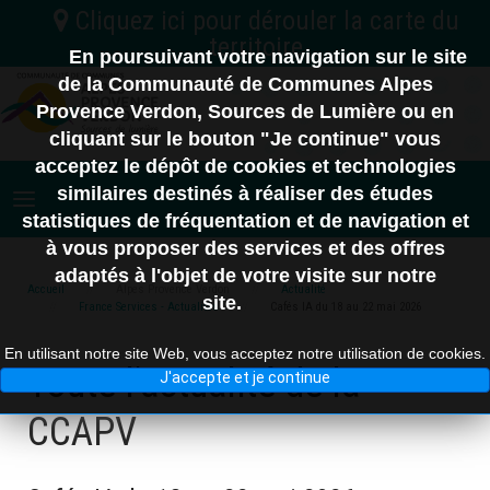
En poursuivant votre navigation sur le site
C.C. Vallée de l'Ubaye Serre-Ponçon
de la Communauté de Communes Alpes
Provence Verdon, Sources de Lumière ou en
04
Nord
C.A. Provence-Alpes
cliquant sur le bouton "Je continue" vous
C.C. Alpes d'Azur
Digne-les-Bains
acceptez le dépôt de cookies et technologies
06
similaires destinés à réaliser des études
statistiques de fréquentation et de navigation et
à vous proposer des services et des offres
adaptés à l'objet de votre visite sur notre
10 km
83
Accueil
Alpes Provence Verdon
Actualité
site.
France Services - Actualités
Cafés IA du 18 au 22 mai 2026
En utilisant notre site Web, vous acceptez notre utilisation de cookies.
Toute l'actualité de la
J'accepte et je continue
CCAPV