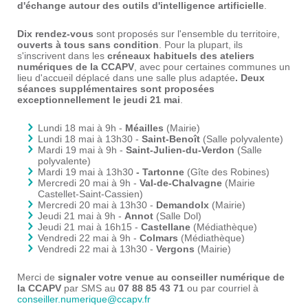
d'échange autour des outils d'intelligence artificielle
.
Dix rendez-vous
sont proposés sur l'ensemble du territoire,
ouverts à tous sans condition
. Pour la plupart, ils
s'inscrivent dans les
créneaux habituels des ateliers
numériques de la CCAPV
, avec pour certaines communes un
lieu d'accueil déplacé dans une salle plus adaptée
. Deux
séances supplémentaires sont proposées
exceptionnellement le jeudi 21 mai
.
Lundi 18 mai à 9h -
Méailles
(Mairie)
Lundi 18 mai à 13h30 -
Saint-Benoît
(Salle polyvalente)
Mardi 19 mai à 9h -
Saint-Julien-du-Verdon
(Salle
polyvalente)
Mardi 19 mai à 13h30
- Tartonne
(Gîte des Robines)
Mercredi 20 mai à 9h -
Val-de-Chalvagne
(Mairie
Castellet-Saint-Cassien)
Mercredi 20 mai à 13h30 -
Demandolx
(Mairie)
Jeudi 21 mai à 9h -
Annot
(Salle Dol)
Jeudi 21 mai à 16h15 -
Castellane
(Médiathèque)
Vendredi 22 mai à 9h -
Colmars
(Médiathèque)
Vendredi 22 mai à 13h30 -
Vergons
(Mairie)
Merci de
signaler votre venue au conseiller numérique de
la CCAPV
par SMS au
07 88 85 43 71
ou par courriel à
conseiller.numerique@ccapv.fr