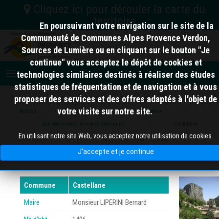
En poursuivant votre navigation sur le site de la
C.C. Vallée de l'Ubaye Serre-Ponçon
Communauté de Communes Alpes Provence Verdon,
Sources de Lumière ou en cliquant sur le bouton "Je
04
Nord
C.A. Provence-Alpes
continue" vous acceptez le dépôt de cookies et
C.C. Alpes d'Azur
Digne-les-Bains
technologies similaires destinés à réaliser des études
06
statistiques de fréquentation et de navigation et à vous
proposer des services et des offres adaptés à l'objet de
votre visite sur notre site.
Accueil
Alpes Provence Verdon
Présentation
10 km
Les communes membres (annuaire)
C
Castellane
83
En utilisant notre site Web, vous acceptez notre utilisation de cookies.
Castellane
J'accepte et je continue
Commune
Castellane
Maire
Monsieur LIPERINI Bernard