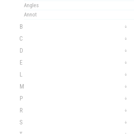
Angles
Annot
B
C
D
E
L
M
P
R
S