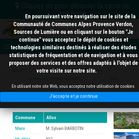
En poursuivant votre navigation sur le site de la
C.C. Vallée de l'Ubaye Serre-Ponçon
Communauté de Communes Alpes Provence Verdon,
Sources de Lumière ou en cliquant sur le bouton "Je
04
Nord
C.A. Provence-Alpes
continue" vous acceptez le dépôt de cookies et
C.C. Alpes d'Azur
Digne-les-Bains
technologies similaires destinés à réaliser des études
06
statistiques de fréquentation et de navigation et à vous
proposer des services et des offres adaptés à l'objet de
votre visite sur notre site.
Accueil
Alpes Provence Verdon
Présentation
10 km
Les communes membres (annuaire)
A
Allos
83
En utilisant notre site Web, vous acceptez notre utilisation de cookies.
Allos
J'accepte et je continue
Commune
Allos
Maire
M. Sylvain BARBOTIN