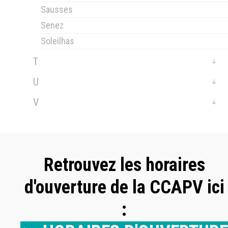
Sausses
Senez
Soleilhas
T
U
V
Retrouvez les horaires
d'ouverture de la CCAPV ici
: