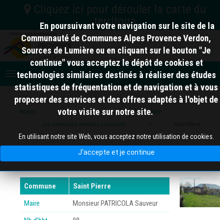
En poursuivant votre navigation sur le site de la
C.C. Vallée de l'Ubaye Serre-Ponçon
Communauté de Communes Alpes Provence Verdon,
Sources de Lumière ou en cliquant sur le bouton "Je
04
Nord
C.A. Provence-Alpes
continue" vous acceptez le dépôt de cookies et
C.C. Alpes d'Azur
Digne-les-Bains
technologies similaires destinés à réaliser des études
06
statistiques de fréquentation et de navigation et à vous
proposer des services et des offres adaptés à l'objet de
votre visite sur notre site.
Accueil
Alpes Provence Verdon
Présentation
10 km
Les communes membres (annuaire)
S
Saint Pierre
83
En utilisant notre site Web, vous acceptez notre utilisation de cookies.
Saint Pierre
J'accepte et je continue
Commune
Saint Pierre
Maire
Monsieur PATRICOLA Sauveur