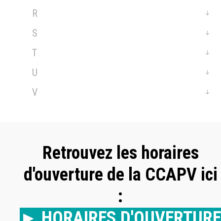
R
S
T
U
V
Retrouvez les horaires
d'ouverture de la CCAPV ici
:
► HORAIRES D'OUVERTURE