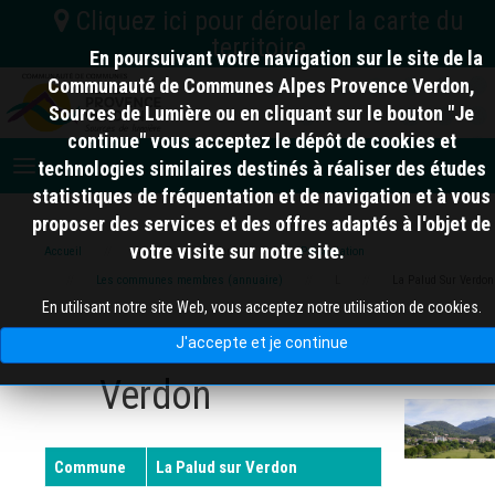
En poursuivant votre navigation sur le site de la
C.C. Vallée de l'Ubaye Serre-Ponçon
Communauté de Communes Alpes Provence Verdon,
Sources de Lumière ou en cliquant sur le bouton "Je
04
Nord
C.A. Provence-Alpes
continue" vous acceptez le dépôt de cookies et
C.C. Alpes d'Azur
Digne-les-Bains
technologies similaires destinés à réaliser des études
06
statistiques de fréquentation et de navigation et à vous
proposer des services et des offres adaptés à l'objet de
votre visite sur notre site.
Accueil
Alpes Provence Verdon
Présentation
10 km
Les communes membres (annuaire)
L
La Palud Sur Verdon
83
En utilisant notre site Web, vous acceptez notre utilisation de cookies.
La Palud Sur
J'accepte et je continue
Verdon
Commune
La Palud sur Verdon