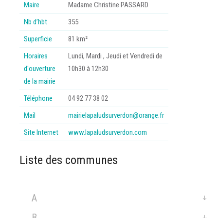
Maire
Madame Christine PASSARD
Nb d’hbt
355
Superficie
81 km²
Horaires
Lundi, Mardi , Jeudi et Vendredi de
d'ouverture
10h30 à 12h30
de la mairie
Téléphone
04 92 77 38 02
Mail
mairielapaludsurverdon@orange.fr
Site Internet
www.lapaludsurverdon.com
Liste des communes
A
B