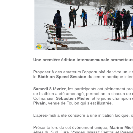
Une première édition intercommunale prometteus
Proposer à des amateurs l’opportunité de vivre un « 
le
Biathlon Speed Session
du centre nordique inte
Samedi 8 février
, les participants ont pleinement pr
de biathlon a été aménagé, permettant à chacun de m
Colmarsien
Sébastien Michel
et le jeune champion 
Pivain
, venue de Toulon qui s’est illustrée.
L’après-midi a été consacré à une initiation ludique, 
Présente lors de cet événement unique,
Marine Mic
Alpes du Sud, Jura, Vosges, Massif Central et Pyrénées)