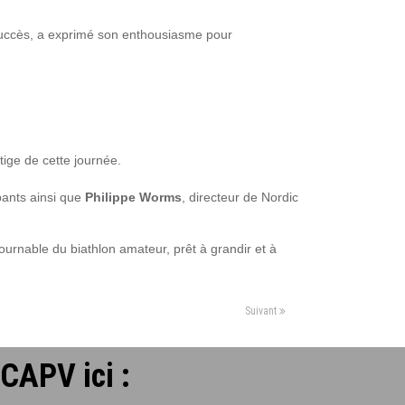
 succès, a exprimé son enthousiasme pour
tige de cette journée.
pants ainsi que
Philippe Worms
, directeur de Nordic
ournable du biathlon amateur, prêt à grandir et à
Suivant
CCAPV ici :