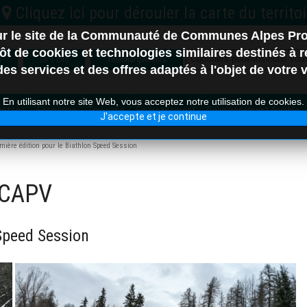
sur le site de la Communauté de Communes Alpes Pr
C.C. Vallée de l'Ubaye S
t de cookies et technologies similaires destinés à ré
s
En 1 clic
Téléchargements
s services et des offres adaptés à l'objet de votre vi
En utilisant notre site Web, vous acceptez notre utilisation de cookies.
itoire
Économie
Tourisme
Environnement
Developpement durable
J'accepte et je continue
Nord
mière édition pour le Biathlon Speed Session
 CCAPV
e-les-Bains
 Speed Session