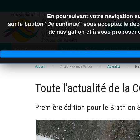
En poursuivant votre navigation 
sur le bouton "Je continue" vous acceptez le dépô
Marchés public
de navigation et à vous proposer de
04
Alpes Provence Verdon
Services aux Publics
Aménagement du terr
C.A. Provence-Alpes
Accueil
Alpes Provence Verdon
Actualité
Pre
Toute l'actualité de la
Dign
Première édition pour le Biathlon