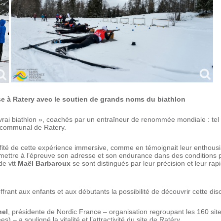
83
e à Ratery avec le soutien de grands noms du biathlon
vrai biathlon », coachés par un entraîneur de renommée mondiale : tel 
rcommunal de Ratery.
ofité de cette expérience immersive, comme en témoignait leur enthousia
ettre à l’épreuve son adresse et son endurance dans des conditions pro
de vtt
Maël Barbaroux
se sont distingués par leur précision et leur rapid
offrant aux enfants et aux débutants la possibilité de découvrir cette di
hel
, présidente de Nordic France – organisation regroupant les 160 sit
 – a souligné la vitalité et l’attractivité du site de Ratéry.