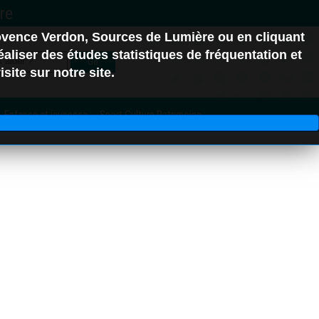
ovence Verdon, Sources de Lumière ou en cliquant
erre-Ponçon
aliser des études statistiques de fréquentation et
Go
site sur notre site.
Enfance et jeunesse
Sport Culture Patrimoine
C.C. Alpes d'Azur
06