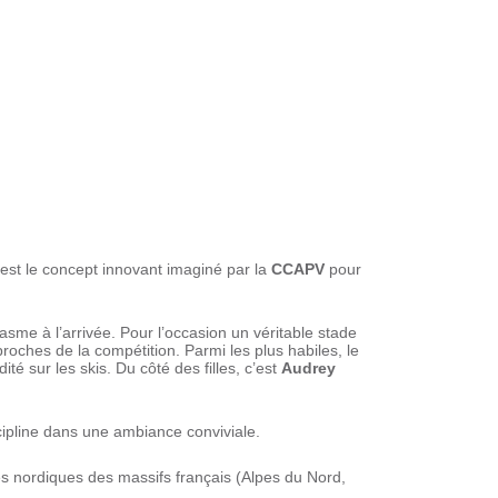
10 km
est le concept innovant imaginé par la
CCAPV
pour
sme à l’arrivée. Pour l’occasion un véritable stade
ches de la compétition. Parmi les plus habiles, le
ité sur les skis. Du côté des filles, c’est
Audrey
scipline dans une ambiance conviviale.
es nordiques des massifs français (Alpes du Nord,