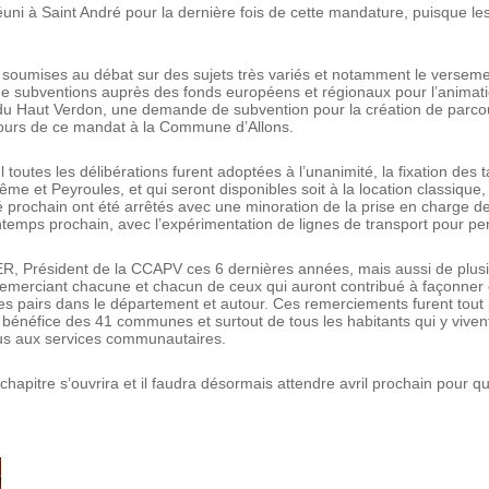
éuni à Saint André pour la dernière fois de cette mandature, puisque l
ent soumises au débat sur des sujets très variés et notamment le vers
 de subventions auprès des fonds européens et régionaux pour l’anima
 du Haut Verdon, une demande de subvention pour la création de par
oncours de ce mandat à la Commune d’Allons.
outes les délibérations furent adoptées à l’unanimité, la fixation des ta
me et Peyroules, et qui seront disponibles soit à la location classique, 
83
té prochain ont été arrêtés avec une minoration de la prise en charge de
ntemps prochain, avec l’expérimentation de lignes de transport pour perm
R, Président de la CCAPV ces 6 dernières années, mais aussi de plusi
emerciant chacune et chacun de ceux qui auront contribué à façonn
 pairs dans le département et autour. Ces remerciements furent tout 
au bénéfice des 41 communes et surtout de tous les habitants qui y v
us aux services communautaires.
chapitre s’ouvrira et il faudra désormais attendre avril prochain pour