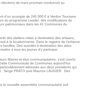
es élections de mars prochain conduiront au
ement d’un acompte de 245 000 € à Verdon Tourisme
tion du programme Leader, des modifications du
cours patrimoniaux dans les 41 Communes du
rifs des ateliers-relais à destination des artisans,
10 km
soit à la location/vente. Dans le registre de l’enfance
s familles. Des activités à destination des ados
ettre à tous les jeunes d’y participer.
eurs Maires et élus communautaires, s’est conclu
er cette Communauté de Communes aujourd’hui
particulièrement adressés aux deux présidents qui
ivent : Serge PRATO puis Maurice LAUGIER. Des
 que la nouvelle assemblée communautaire soit