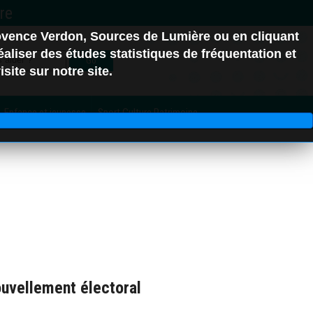
ovence Verdon, Sources de Lumière ou en cliquant
erre-Ponçon
aliser des études statistiques de fréquentation et
Go
site sur notre site.
Enfance et jeunesse
Sport Culture Patrimoine
C.C. Alpes d'Azur
06
ouvellement électoral