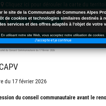
sur le site de la Communauté de Communes Alpes Pr
C.C. Vallée de l'Ubaye S
t de cookies et technologies similaires destinés à ré
s
En 1 clic
Téléchargements
s services et des offres adaptés à l'objet de votre vi
En utilisant notre site Web, vous acceptez notre utilisation de cookies.
itoire
Économie
Tourisme
Environnement
Developpement durable
J'accepte et je continue
Nord
umé du Conseil Communautaire du 17 février 2026
 CCAPV
e-les-Bains
 du 17 février 2026
session du conseil communautaire avant le ren