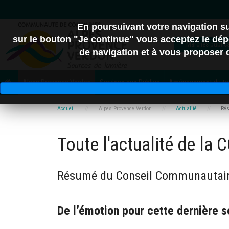
En poursuivant votre navigation 
sur le bouton "Je continue" vous acceptez le dépô
Marchés public
de navigation et à vous proposer de
04
Alpes Provence Verdon
Services aux Publics
Aménagement du terr
C.A. Provence-Alpes
Accueil
Alpes Provence Verdon
Actualité
Rés
Toute l'actualité de la
Dign
Résumé du Conseil Communautaire
De l’émotion pour cette dernière 