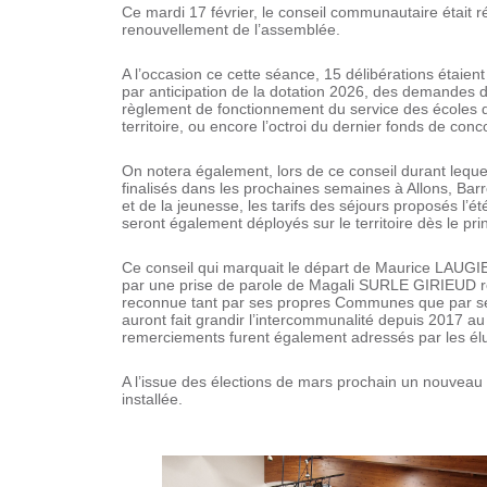
Ce mardi 17 février, le conseil communautaire était r
renouvellement de l’assemblée.
A l’occasion ce cette séance, 15 délibérations étai
par anticipation de la dotation 2026, des demandes
règlement de fonctionnement du service des écoles
territoire, ou encore l’octroi du dernier fonds de c
On notera également, lors de ce conseil durant lequel t
finalisés dans les prochaines semaines à Allons, Barrê
et de la jeunesse, les tarifs des séjours proposés l’é
seront également déployés sur le territoire dès le pri
Ce conseil qui marquait le départ de Maurice LAUGIE
par une prise de parole de Magali SURLE GIRIEUD r
reconnue tant par ses propres Communes que par ses
auront fait grandir l’intercommunalité depuis 2017 
remerciements furent également adressés par les él
A l’issue des élections de mars prochain un nouveau 
installée.