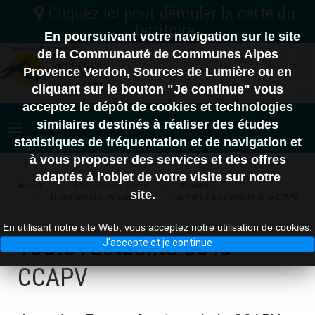
En poursuivant votre navigation sur le site
C.C. Vallée de l'Ubaye Serre-Ponçon
de la Communauté de Communes Alpes
Provence Verdon, Sources de Lumière ou en
04
Nord
C.A. Provence-Alpes
cliquant sur le bouton "Je continue" vous
C.C. Alpes d'Azur
Digne-les-Bains
acceptez le dépôt de cookies et technologies
06
similaires destinés à réaliser des études
statistiques de fréquentation et de navigation et
à vous proposer des services et des offres
adaptés à l'objet de votre visite sur notre
10 km
83
Accueil
Alpes Provence Verdon
Actualité
site.
France Services - Actualités
Journées France Services de la CCAPV
En utilisant notre site Web, vous acceptez notre utilisation de cookies.
Toute l'actualité de la
J'accepte et je continue
CCAPV