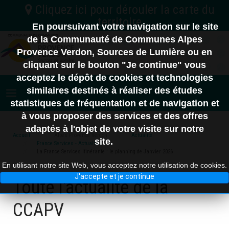
En poursuivant votre navigation sur le site
C.C. Vallée de l'Ubaye Serre-Ponçon
de la Communauté de Communes Alpes
Provence Verdon, Sources de Lumière ou en
04
Nord
C.A. Provence-Alpes
cliquant sur le bouton "Je continue" vous
C.C. Alpes d'Azur
Digne-les-Bains
acceptez le dépôt de cookies et technologies
06
similaires destinés à réaliser des études
statistiques de fréquentation et de navigation et
à vous proposer des services et des offres
adaptés à l'objet de votre visite sur notre
10 km
83
Accueil
Alpes Provence Verdon
Actualité
site.
France Services - Actualités
La France Services Itinérante : le planning de Janvier 2026
En utilisant notre site Web, vous acceptez notre utilisation de cookies.
J'accepte et je continue
Toute l'actualité de la
CCAPV