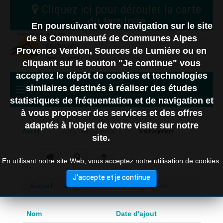
En poursuivant votre navigation sur le site
C.C. Vallée de l'Ubaye Serre-Ponçon
de la Communauté de Communes Alpes
04
Provence Verdon, Sources de Lumière ou en
Nord
C.A. Provence-Alpes
cliquant sur le bouton "Je continue" vous
C.C. Alpes d'Azur
Digne-les-Bains
acceptez le dépôt de cookies et technologies
06
similaires destinés à réaliser des études
statistiques de fréquentation et de navigation et
à vous proposer des services et des offres
10 km
83
adaptés à l'objet de votre visite sur notre
Accueil
Alpes Provence Verdon
Téléchargement
site.
En utilisant notre site Web, vous acceptez notre utilisation de cookies.
J'accepte et je continue
Accueil
/
environnement
/
RPQS_dechets
Nom
Date d'ajout