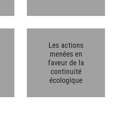
Les actions
menées en
faveur de la
continuité
écologique