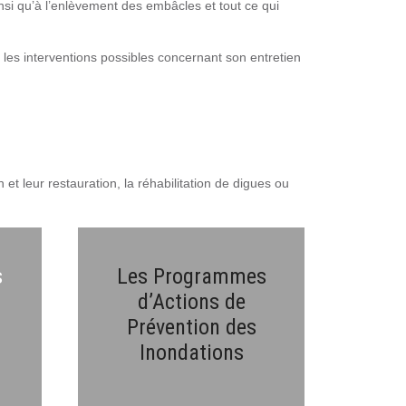
insi qu’à l’enlèvement des embâcles et tout ce qui
ur les interventions possibles concernant son entretien
10 km
t leur restauration, la réhabilitation de digues ou
s
Les Programmes
d’Actions de
Prévention des
Inondations