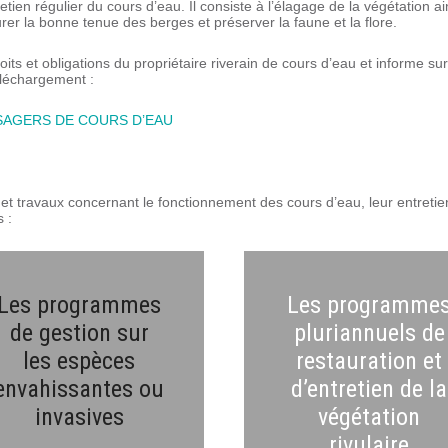
tien régulier du cours d’eau. Il consiste à l’élagage de la végétation a
rer la bonne tenue des berges et préserver la faune et la flore.
roits et obligations du propriétaire riverain de cours d’eau et informe s
éléchargement :
USAGERS DE COURS D’EAU
83
t travaux concernant le fonctionnement des cours d’eau, leur entretien e
 :
Les programmes
Les programme
de gestion sur
pluriannuels de
les espèces
restauration et
envahissantes ou
d’entretien de la
invasives
végétation
rivulaire