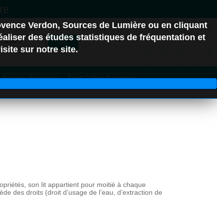
ovence Verdon, Sources de Lumière ou en cliquant
erre-Ponçon
aliser des études statistiques de fréquentation et
Go
site sur notre site.
Enfance et jeunesse
Sport Culture Patrimoine
C.C. Alpes d'Azur
u
06
ropriétés, son lit appartient pour moitié à chaque
ède des droits (droit d’usage de l’eau, d’extraction de