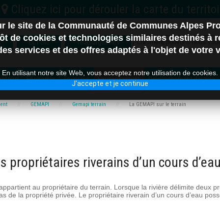
sur le site de la Communauté de Communes Alpes Pr
C.C. Vallée de l'Ubaye S
t de cookies et technologies similaires destinés à ré
s
En 1 clic
Téléchargements
s services et des offres adaptés à l'objet de votre vi
En utilisant notre site Web, vous acceptez notre utilisation de cookies.
itoire
Économie
Tourisme
Environnement
Developpement durable
J'accepte et je continue
Nord
ent
GEMAPI
Gemapi terrain
La GEMAPI sur le terrain
ne-les-Bains
s propriétaires riverains d’un cours d’ea
 appartient au propriétaire du terrain. Lorsque la rivière délimite deux p
pas de la propriété privée. Le propriétaire riverain d’un cours d’eau poss