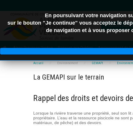
En poursuivant votre navigation 
sur le bouton "Je continue" vous acceptez le dépô
Marchés public
de navigation et à vous proposer de
04
Alpes Provence Verdon
Services aux Publics
Aménagement du terr
C.A. Provence-Alpes
Accueil
Environnement
GEMAPI
Environnem
La GEMAPI sur le terrain
Dig
Rappel des droits et devoirs de
Lorsque la rivière traverse une propriété, seul son lit
propriétaire. L’eau et la ressource piscicole ne sont 
matériaux, de pêche) et des devoirs.